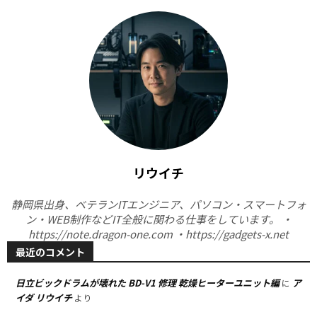
リウイチ
静岡県出身、ベテランITエンジニア、パソコン・スマートフォ
ン・WEB制作などIT全般に関わる仕事をしています。 ・
https://note.dragon-one.com ・https://gadgets-x.net
最近のコメント
日立ビックドラムが壊れた BD-V1 修理 乾燥ヒーターユニット編
ア
に
イダ リウイチ
より