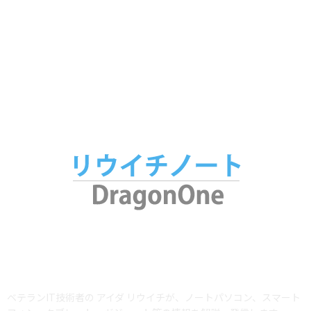
ノート
65
家電
53
アプリ
34
腕時計
25
ABOUT US
ベテランIT技術者の アイダ リウイチが、ノートパソコン、スマート