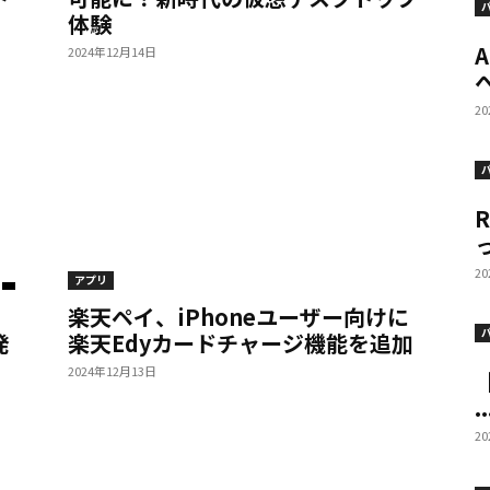
体験
2024年12月14日
へ
2
っ
2
アプリ
楽天ペイ、iPhoneユーザー向けに
発
楽天Edyカードチャージ機能を追加
2024年12月13日
【
..
2