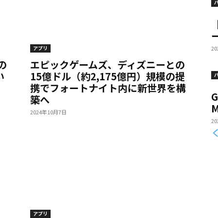
ー
2
アプリ
の
エピックゲームズ、ディズニーとの
い
15億ドル（約2,175億円）規模の提
携でフォートナイト内に新世界を構
G
築へ
M
2024年10月7日
2
アプリ