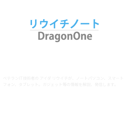
ABOUT US
ベテランIT技術者の アイダ リウイチが、ノートパソコン、スマート
フォン、タブレット。ガジェット等の情報を解説、発信します。
当サイトではアフィリエイトプログラム（Amazonアソシエイト含む）を利用
して商品を紹介しています。AmazonおよびAmazon ロゴは、Amazon.com,
Inc. またはその関連会社の商標です。