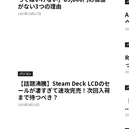
がない3つの理由
2025年10月27日
へ
2
っ
2
パソコン
/
【話題沸騰】Steam Deck LCDのセ
ールが凄すぎて速攻完売！次回入荷
まで待つべき？
【
2025年9月25日
..
2