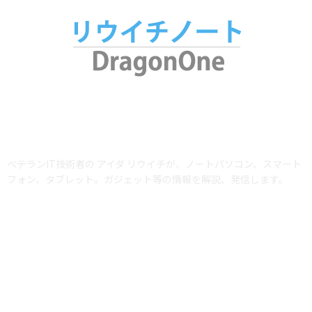
ABOUT US
ベテランIT技術者の アイダ リウイチが、ノートパソコン、スマート
フォン、タブレット。ガジェット等の情報を解説、発信します。
当サイトではアフィリエイトプログラム（Amazonアソシエイト含む）を利用
して商品を紹介しています。AmazonおよびAmazon ロゴは、Amazon.com,
Inc. またはその関連会社の商標です。