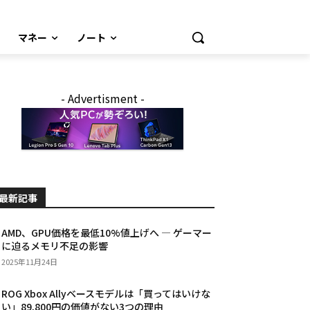
マネー
ノート
- Advertisment -
最新記事
AMD、GPU価格を最低10%値上げへ — ゲーマー
に迫るメモリ不足の影響
2025年11月24日
ROG Xbox Allyベースモデルは「買ってはいけな
い」89,800円の価値がない3つの理由