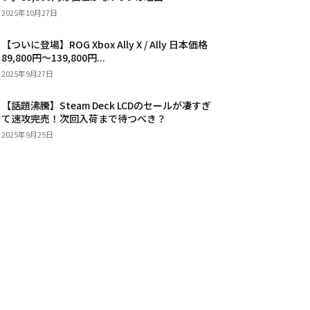
2025年10月27日
【ついに登場】ROG Xbox Ally X / Ally 日本価格
89,800円〜139,800円...
2025年9月27日
【話題沸騰】Steam Deck LCDのセールが凄すぎ
て速攻完売！次回入荷まで待つべき？
2025年9月25日
カテゴリー
パソコンパーツ
146
パソコン
103
スマートフォン・タブレット
89
ノート
65
家電
53