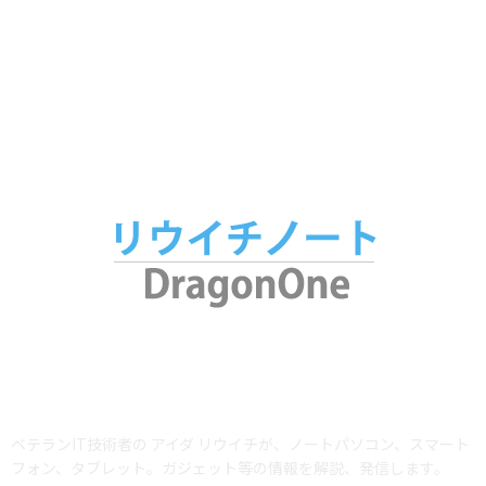
ノート
65
家電
53
アプリ
34
腕時計
25
ABOUT US
ベテランIT技術者の アイダ リウイチが、ノートパソコン、スマート
フォン、タブレット。ガジェット等の情報を解説、発信します。