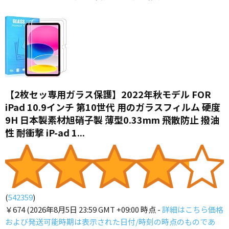
【2枚セッ専用ガラス保護】2022年秋モデル FOR
iPad 10.9インチ 第10世代 用のガラスフィルム 硬度
9H 日本製素材旭硝子製 薄型0.33mm 飛散防止 撥油
性 耐衝撃 iP-ad 1...
(
542359
)
￥674
(2026年8月5日 23:59 GMT +09:00 時点 -
詳細はこちら
価格
および発送可能時期は表示された日付/時刻の時点のものであ