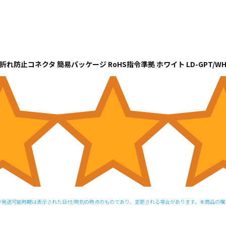
爪折れ防止コネクタ 簡易パッケージ RoHS指令準拠 ホワイト LD-GPT/WH3
び発送可能時期は表示された日付/時刻の時点のものであり、変更される場合があります。本商品の購入に