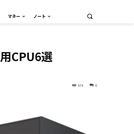
マネー
ノート
用CPU6選
574
0