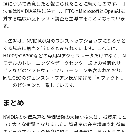
担について合意したと報じられたことに続くものです。司
法省はNVIDIA単独に注力し、FTCはMicrosoftとOpenAIに
対する幅広い反トラスト調査を主導することになっていま
す。
司法省は、NVIDIAがAIのワンストップショップになろうと
する試みに焦点を当てるとみられています。これには、
H100やGB200などの専用AIアクセラレータだけでなく、AI
モデルのトレーニングやデータセンター設計の最適化サー
ビスなどのソフトウェアソリューションも含まれており、
同社CEOのジェンスン・フアン氏が掲げる「AIファクトリ
ー」のビジョンと一致しています。
まとめ
NVIDIAの株価急落と時価総額の大幅な損失は、投資家にと
って大きな衝撃となりました。製造業の在庫増加や利益率
のピークアウトへの懸念に加え、司法省による反トラスト