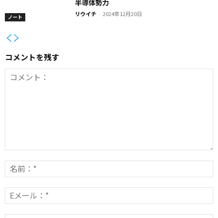
半導体勢力
リウイチ
-
2024年12月20日
ノート
コメントを残す
コ
メ
ン
E
*
ト：