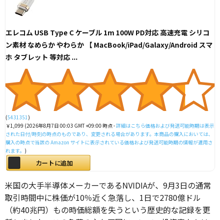
エレコム USB Type C ケーブル 1m 100W PD対応 高速充電 シリコ
ン素材 なめらか やわらか 【 MacBook/iPad/Galaxy/Android スマ
ホ タブレット 等対応 ...
(
5431351
)
￥1,099
(2026年8月7日 00:03 GMT +09:00 時点 -
詳細はこちら
価格および発送可能時期は表示
された日付/時刻の時点のものであり、変更される場合があります。本商品の購入においては、
購入の時点で当該の Amazon サイトに表示されている価格および発送可能時期の情報が適用さ
れます。
)
カートに追加
米国の大手半導体メーカーであるNVIDIAが、9月3日の通常
取引時間中に株価が10％近く急落し、1日で2780億ドル
（約40兆円）もの時価総額を失うという歴史的な記録を更