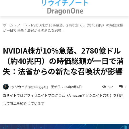
ホーム
ノート
NVIDIA株が10％急落、2780億ドル（約40兆円）の時価総額
が一日で消失：法省からの新たな召喚...
ノート
NVIDIA株が10％急落、2780億ドル
（約40兆円）の時価総額が一日で消
失：法省からの新たな召喚状が影響
By
リウイチ
更新日:
2024年9月4日
592
0
2024年9月4日
当サイトではアフィリエイトプログラム（Amazonアソシエイト含む）を利用
して商品を紹介しています
Facebook
X
LINE
Pinterest