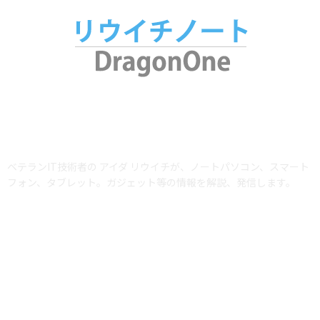
ABOUT US
ベテランIT技術者の アイダ リウイチが、ノートパソコン、スマート
フォン、タブレット。ガジェット等の情報を解説、発信します。
当サイトではアフィリエイトプログラム（Amazonアソシエイト含む）を利用
して商品を紹介しています。AmazonおよびAmazon ロゴは、Amazon.com,
Inc. またはその関連会社の商標です。