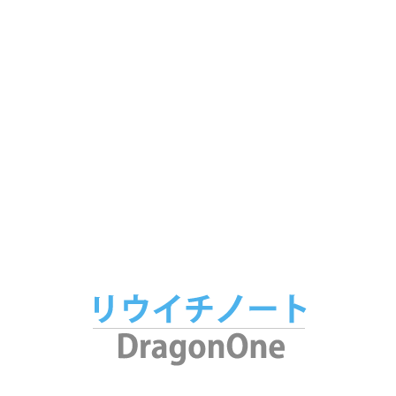
パソコンパーツ
146
パソコン
103
スマートフォン・タブレット
89
ノート
65
家電
53
アプリ
34
腕時計
25