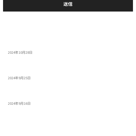
おすすめ
14インチゲーミングノートPC5選：人気モデルの特...
2024年10月28日
モンスターハンターワイルズを快適にプレイできる高性...
2024年9月25日
PS5 Proを超える性能! 今すぐ買うべき高コス...
2024年9月16日
人気記事
カテゴリー