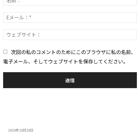
メ
ン
E
*
ト：
*
次回の私のコメントのためにこのブラウザに私の名前、
電子メール、そしてウェブサイトを保存してください。
おすすめ
14インチゲーミングノートPC5選：人気モデルの特...
2024年10月28日