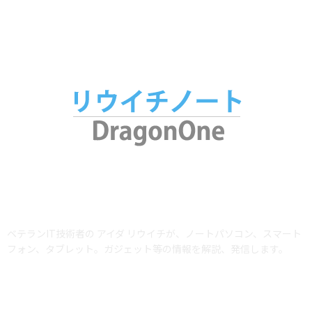
腕時計
25
ABOUT US
ベテランIT技術者の アイダ リウイチが、ノートパソコン、スマート
フォン、タブレット。ガジェット等の情報を解説、発信します。
当サイトではアフィリエイトプログラム（Amazonアソシエイト含む）を利用
して商品を紹介しています。AmazonおよびAmazon ロゴは、Amazon.com,