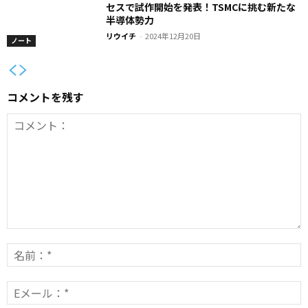
セスで試作開始を発表！TSMCに挑む新たな
半導体勢力
リウイチ
-
2024年12月20日
ノート
コメントを残す
コ
メ
ン
E
*
ト：