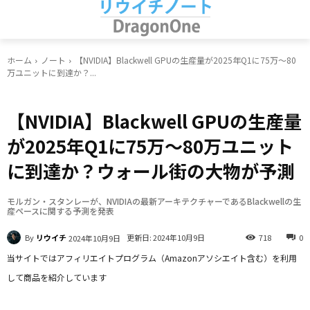
ホーム
ノート
【NVIDIA】Blackwell GPUの生産量が2025年Q1に75万〜80
万ユニットに到達か？...
ノート
【NVIDIA】Blackwell GPUの生産量
が2025年Q1に75万〜80万ユニット
に到達か？ウォール街の大物が予測
モルガン・スタンレーが、NVIDIAの最新アーキテクチャーであるBlackwellの生
産ペースに関する予測を発表
By
リウイチ
更新日:
2024年10月9日
718
0
2024年10月9日
当サイトではアフィリエイトプログラム（Amazonアソシエイト含む）を利用
して商品を紹介しています
Facebook
X
LINE
Pinterest