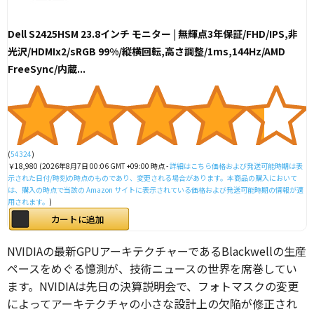
Dell S2425HSM 23.8インチ モニター | 無輝点3年保証/FHD/IPS,非
光沢/HDMIx2/sRGB 99%/縦横回転,高さ調整/1ms,144Hz/AMD
FreeSync/内蔵...
(
54324
)
￥18,980
(2026年8月7日 00:06 GMT +09:00 時点 -
詳細はこちら
価格および発送可能時期は表
示された日付/時刻の時点のものであり、変更される場合があります。本商品の購入において
は、購入の時点で当該の Amazon サイトに表示されている価格および発送可能時期の情報が適
用されます。
)
カートに追加
NVIDIAの最新GPUアーキテクチャーであるBlackwellの生産
ペースをめぐる憶測が、技術ニュースの世界を席巻してい
ます。NVIDIAは先日の決算説明会で、フォトマスクの変更
によってアーキテクチャの小さな設計上の欠陥が修正され