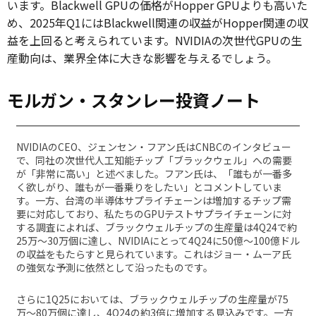
います。Blackwell GPUの価格がHopper GPUよりも高いた
め、2025年Q1にはBlackwell関連の収益がHopper関連の収
益を上回ると考えられています。NVIDIAの次世代GPUの生
産動向は、業界全体に大きな影響を与えるでしょう。
モルガン・スタンレー投資ノート
NVIDIAのCEO、ジェンセン・フアン氏はCNBCのインタビュー
で、同社の次世代人工知能チップ「ブラックウェル」への需要
が「非常に高い」と述べました。フアン氏は、「誰もが一番多
く欲しがり、誰もが一番乗りをしたい」とコメントしていま
す。一方、台湾の半導体サプライチェーンは増加するチップ需
要に対応しており、私たちのGPUテストサプライチェーンに対
する調査によれば、ブラックウェルチップの生産量は4Q24で約
25万〜30万個に達し、NVIDIAにとって4Q24に50億〜100億ドル
の収益をもたらすと見られています。これはジョー・ムーア氏
の強気な予測に依然として沿ったものです。
さらに1Q25においては、ブラックウェルチップの生産量が75
万〜80万個に達し、4Q24の約3倍に増加する見込みです。一方