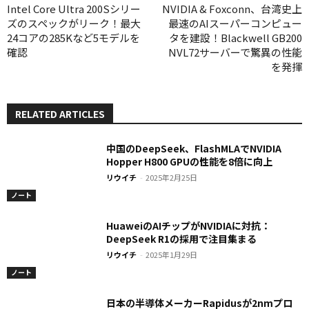
Intel Core Ultra 200Sシリー
NVIDIA & Foxconn、台湾史上
ズのスペックがリーク！最大
最速のAIスーパーコンピュー
24コアの285Kなど5モデルを
タを建設！Blackwell GB200
確認
NVL72サーバーで驚異の性能
を発揮
RELATED ARTICLES
中国のDeepSeek、FlashMLAでNVIDIA
Hopper H800 GPUの性能を8倍に向上
リウイチ
-
2025年2月25日
ノート
HuaweiのAIチップがNVIDIAに対抗：
DeepSeek R1の採用で注目集まる
リウイチ
-
2025年1月29日
ノート
日本の半導体メーカーRapidusが2nmプロ