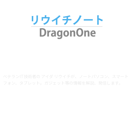
ABOUT US
ベテランIT技術者の アイダ リウイチが、ノートパソコン、スマート
フォン、タブレット。ガジェット等の情報を解説、発信します。
当サイトではアフィリエイトプログラム（Amazonアソシエイト含む）を利用
して商品を紹介しています。AmazonおよびAmazon ロゴは、Amazon.com,
Inc. またはその関連会社の商標です。