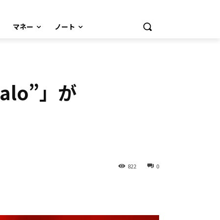
マネー
ノート
Halo”」が
822
0