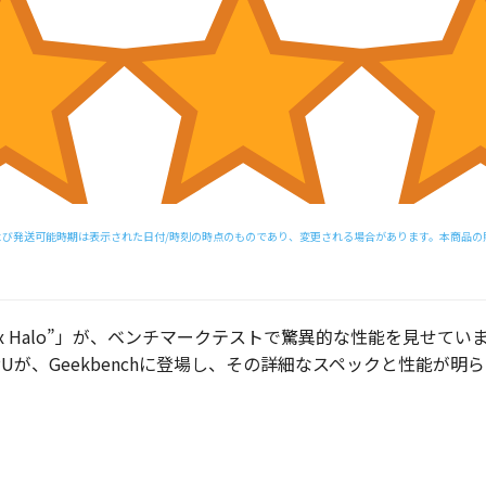
び発送可能時期は表示された日付/時刻の時点のものであり、変更される場合があります。本商品の購入
5 “Strix Halo”」が、ベンチマークテストで驚異的な性能を見せていま
PUが、Geekbenchに登場し、その詳細なスペックと性能が