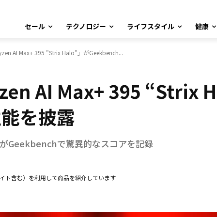
セール
テクノロジー
ライフスタイル
健康
 AI Max+ 395 "Strix Halo"」がGeekbench...
 AI Max+ 395 “Strix 
高性能を披露
APUがGeekbenchで驚異的なスコアを記録
エイト含む）を利用して商品を紹介しています
Facebook
X
LINE
Pinterest