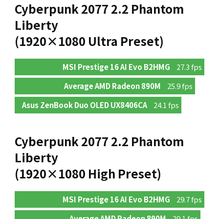
Cyberpunk 2077 2.2 Phantom
Liberty
(1920×1080 Ultra Preset)
MSI Prestige 16 AI Evo B2HMG
27.3 fps
Average AMD Radeon 890M
25.9 fps
Asus ZenBook Duo OLED UX8406CA
24.1 fps
Cyberpunk 2077 2.2 Phantom
Liberty
(1920×1080 High Preset)
MSI Prestige 16 AI Evo B2HMG
29.7 fps
Average AMD Radeon 890M
29.1 fps