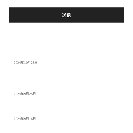
ト
おすすめ
14インチゲーミングノートPC5選：人気モデルの特...
2024年10月28日
モンスターハンターワイルズを快適にプレイできる高
性...
2024年9月25日
PS5 Proを超える性能! 今すぐ買うべき高コス...
2024年9月16日
人気記事