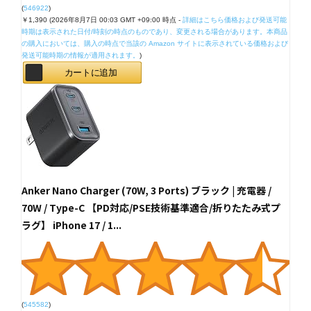
(
546922
)
￥1,390
(2026年8月7日 00:03 GMT +09:00 時点 -
詳細はこちら
価格および発送可能
時期は表示された日付/時刻の時点のものであり、変更される場合があります。本商品
の購入においては、購入の時点で当該の Amazon サイトに表示されている価格および
発送可能時期の情報が適用されます。
)
カートに追加
Anker Nano Charger (70W, 3 Ports) ブラック | 充電器 /
70W / Type-C 【PD対応/PSE技術基準適合/折りたたみ式プ
ラグ】 iPhone 17 / 1...
(
545582
)