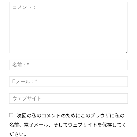
コ
名
メ
前
ン
E
*
ト：
メ
ウ
ー
ェ
ル
次回の私のコメントのためにこのブラウザに私の
ブ
*
サ
名前、電子メール、そしてウェブサイトを保存してく
イ
ださい。