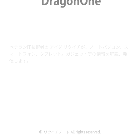
ABOUT US
ベテランIT技術者の アイダ リウイチが、ノートパソコン、ス
マートフォン、タブレット。ガジェット等の情報を解説、発
信します。
当サイトではアフィリエイトプログラム（Amazonアソシエイト含む）
を利用して商品を紹介しています。AmazonおよびAmazon ロゴは、
Amazon.com, Inc. またはその関連会社の商標です。
© リウイチノート All rights reserved.