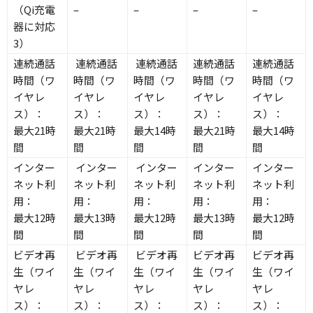
（Qi充電
–
–
–
–
器に対応
3）
連続通話
連続通話
連続通話
連続通話
連続通話
時間（ワ
時間（ワ
時間（ワ
時間（ワ
時間（ワ
イヤレ
イヤレ
イヤレ
イヤレ
イヤレ
ス）：
ス）：
ス）：
ス）：
ス）：
最大21時
最大21時
最大14時
最大21時
最大14時
間
間
間
間
間
インター
インター
インター
インター
インター
ネット利
ネット利
ネット利
ネット利
ネット利
用：
用：
用：
用：
用：
最大12時
最大13時
最大12時
最大13時
最大12時
間
間
間
間
間
ビデオ再
ビデオ再
ビデオ再
ビデオ再
ビデオ再
生（ワイ
生（ワイ
生（ワイ
生（ワイ
生（ワイ
ヤレ
ヤレ
ヤレ
ヤレ
ヤレ
ス）：
ス）：
ス）：
ス）：
ス）：