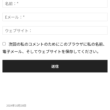
メ
ン
E
*
ト：
*
次回の私のコメントのためにこのブラウザに私の名前、
電子メール、そしてウェブサイトを保存してください。
おすすめ
14インチゲーミングノートPC5選：人気モデルの特...
2024年10月28日