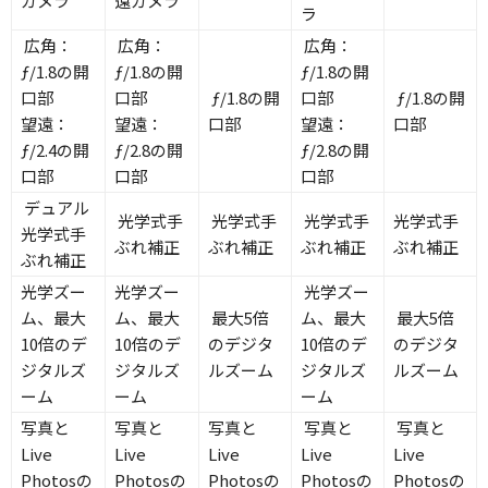
カメラ
遠カメラ
ラ
広角：
広角：
広角：
ƒ/1.8の開
ƒ/1.8の開
ƒ/1.8の開
口部
口部
ƒ/1.8の開
口部
ƒ/1.8の開
望遠：
望遠：
口部
望遠：
口部
ƒ/2.4の開
ƒ/2.8の開
ƒ/2.8の開
口部
口部
口部
デュアル
光学式手
光学式手
光学式手
光学式手
光学式手
ぶれ補正
ぶれ補正
ぶれ補正
ぶれ補正
ぶれ補正
光学ズー
光学ズー
光学ズー
ム、
最大
ム、最大
最大5倍
ム、最大
最大5倍
10倍
の
デ
10倍のデ
のデジタ
10倍のデ
のデジタ
ジタルズ
ジタルズ
ルズーム
ジタルズ
ルズーム
ーム
ーム
ーム
写真と
写真と
写真と
写真と
写真と
Live
Live
Live
Live
Live
Photosの
Photosの
Photosの
Photosの
Photosの