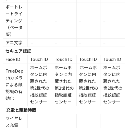
ポートレ
ートライ
ティング
–
–
–
–
（ベータ
版）
アニ文字
–
–
–
–
セキュア認証
Face ID
Touch ID
Touch ID
Touch ID
Touch ID
ホームボ
ホームボ
ホームボ
ホームボ
TrueDep
タンに内
タンに内
タンに内
タンに内
thカメラ
蔵された
蔵された
蔵された
蔵された
による顔
第2世代の
第2世代の
第2世代の
第2世代の
認識の有
指紋認証
指紋認証
指紋認証
指紋認証
効化
センサー
センサー
センサー
センサー
充電と駆動時間
ワイヤレ
ス充電