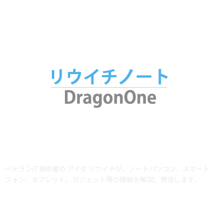
アプリ
34
腕時計
25
ABOUT US
ベテランIT技術者の アイダ リウイチが、ノートパソコン、スマート
フォン、タブレット。ガジェット等の情報を解説、発信します。
当サイトではアフィリエイトプログラム（Amazonアソシエイト含む）を利用