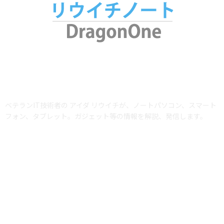
ABOUT US
ベテランIT技術者の アイダ リウイチが、ノートパソコン、スマート
フォン、タブレット。ガジェット等の情報を解説、発信します。
当サイトではアフィリエイトプログラム（Amazonアソシエイト含む）を利用
して商品を紹介しています。AmazonおよびAmazon ロゴは、Amazon.com,
Inc. またはその関連会社の商標です。