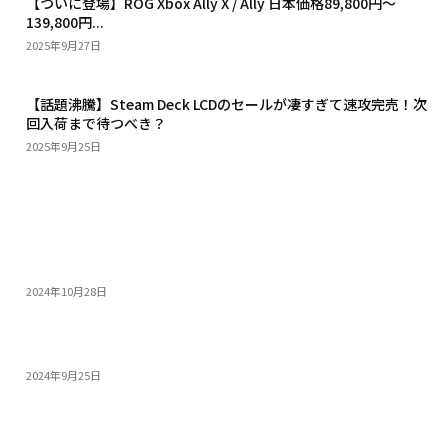
【ついに登場】ROG Xbox Ally X / Ally 日本価格89,800円〜
139,800円...
2025年9月27日
【話題沸騰】Steam Deck LCDのセールが凄すぎて速攻完売！次
回入荷まで待つべき？
2025年9月25日
おすすめ
14インチゲーミングノートPC5選：人気モデルの特...
2024年10月28日
モンスターハンターワイルズを快適にプレイできる高性...
2024年9月25日
PS5 Proを超える性能! 今すぐ買うべき高コス...