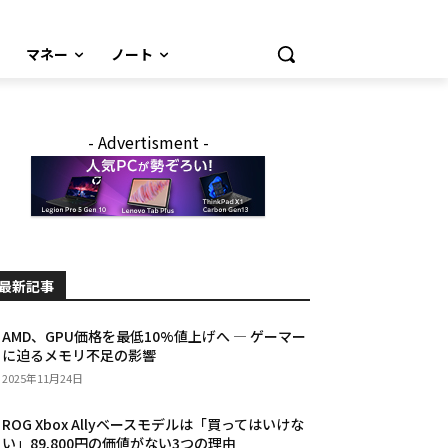
マネー
ノート
- Advertisment -
最新記事
AMD、GPU価格を最低10%値上げへ — ゲーマー
に迫るメモリ不足の影響
2025年11月24日
ROG Xbox Allyベースモデルは「買ってはいけな
い」89,800円の価値がない3つの理由