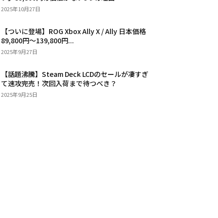
2025年10月27日
【ついに登場】ROG Xbox Ally X / Ally 日本価格
89,800円〜139,800円...
2025年9月27日
【話題沸騰】Steam Deck LCDのセールが凄すぎ
て速攻完売！次回入荷まで待つべき？
2025年9月25日
カテゴリー
パソコンパーツ
146
パソコン
103
スマートフォン・タブレット
89
ノート
65
家電
53