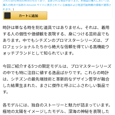
された日付/時刻の時点のものであり、変更される場合があります。本商品の購入においては、
購入の時点で当該の Amazon サイトに表示されている価格および発送可能時期の情報が適用さ
れます。
)
カートに追加
時計は単なる時を刻む道具ではありません。それは、着用
する人の個性や価値観を表現する、身につける芸術品でも
あります。中でもシチズンのプロマスターシリーズは、プ
ロフェッショナルたちから絶大な信頼を得ている高機能ウ
ォッチブランドとして知られています。
今回ご紹介する5つの限定モデルは、プロマスターシリーズ
の中でも特に注目に値する逸品ばかりです。これらの時計
は、シチズンの最先端技術と革新的なデザイン哲学が融合
した結果生まれた、まさに傑作と呼ぶにふさわしい製品で
す。
各モデルには、独自のストーリーと魅力が詰まっています。
極地の太陽をイメージしたモデル、深海の神秘を表現した