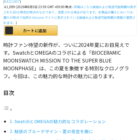
(
54211907
)
￥1,099
(2026年8月5日 23:59 GMT +09:00 時点 -
詳細はこちら
価格および発送可能時期は表示
された日付/時刻の時点のものであり、変更される場合があります。本商品の購入においては、
購入の時点で当該の Amazon サイトに表示されている価格および発送可能時期の情報が適用さ
れます。
)
カートに追加
時計ファン待望の新作が、ついに2024年夏にお目見えで
す。SwatchとOMEGAのコラボによる「BIOCERAMIC
MOONSWATCH MISSION TO THE SUPER BLUE
MOONPHASE」は、この夏を象徴する特別なクロノグラ
フ。今回は、この魅力的な時計の魅力に迫ります。
目次
SwatchとOMEGAの魅力的なコラボレーション
魅惑のブルーデザイン – 夏の夜空を腕に