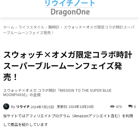
ホーム
ライフスタイル
腕時計
スウォッチ×オメガ限定コラボ時計スーパ
ーブルームーンフェイズ発売！
腕時計
スウォッチ×オメガ限定コラボ時計
スーパーブルームーンフェイズ発
売！
スウォッチ×オメガ コラボ時計『MISSION TO THE SUPER BLUE
MOONPHASE』の全貌
By
リウイチ
更新日:
2024年10月20日
670
0
2024年7月25日
当サイトではアフィリエイトプログラム（Amazonアソシエイト含む）を利用
して商品を紹介しています
Facebook
X
LINE
Pinterest