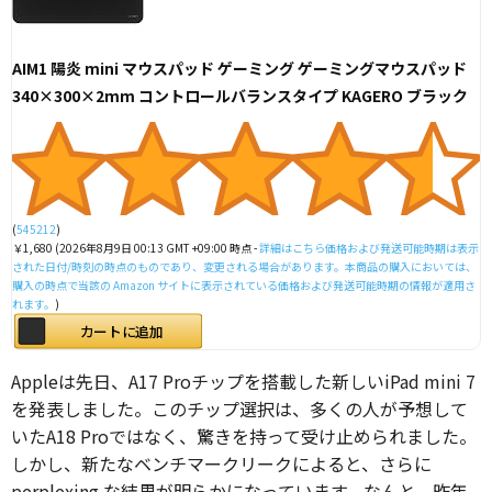
AIM1 陽炎 mini マウスパッド ゲーミング ゲーミングマウスパッド
340×300×2mm コントロールバランスタイプ KAGERO ブラック
(
545212
)
￥1,680
(2026年8月9日 00:13 GMT +09:00 時点 -
詳細はこちら
価格および発送可能時期は表示
された日付/時刻の時点のものであり、変更される場合があります。本商品の購入においては、
購入の時点で当該の Amazon サイトに表示されている価格および発送可能時期の情報が適用さ
れます。
)
カートに追加
Appleは先日、A17 Proチップを搭載した新しいiPad mini 7
を発表しました。このチップ選択は、多くの人が予想して
いたA18 Proではなく、驚きを持って受け止められました。
しかし、新たなベンチマークリークによると、さらに
perplexing な結果が明らかになっています。なんと、昨年