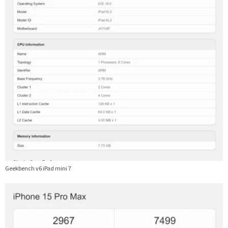
Geekbench v6 iPad mini 7