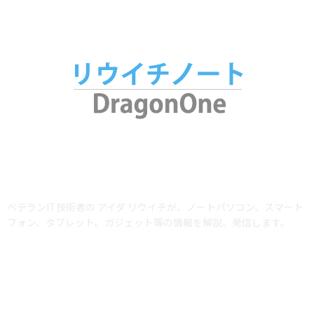
ABOUT US
ベテランIT技術者の アイダ リウイチが、ノートパソコン、スマート
フォン、タブレット。ガジェット等の情報を解説、発信します。
当サイトではアフィリエイトプログラム（Amazonアソシエイト含む）を利用
して商品を紹介しています。AmazonおよびAmazon ロゴは、Amazon.com,
Inc. またはその関連会社の商標です。