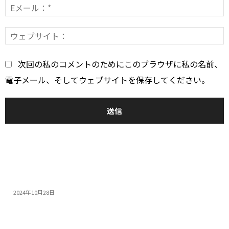
E
*
ト：
*
次回の私のコメントのためにこのブラウザに私の名前、
電子メール、そしてウェブサイトを保存してください。
おすすめ
14インチゲーミングノートPC5選：人気モデルの特...
2024年10月28日
モンスターハンターワイルズを快適にプレイできる高性...