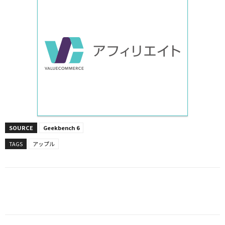
SOURCE
Geekbench 6
TAGS
アップル
Facebook
X
LINE
Pinterest