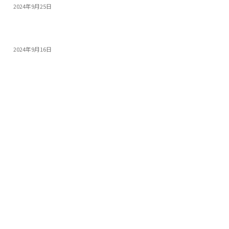
2024年9月25日
PS5 Proを超える性能! 今すぐ買うべき高コス...
2024年9月16日
人気記事
カテゴリー
パソコンパーツ
146
パソコン
103
スマートフォン・タブレット
89
ノート
65
家電
53
アプリ
34
腕時計
25