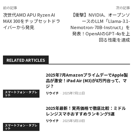
前の記事
次の記事
次世代AMD APU Ryzen AI
【衝撃】NVIDIA、オープンソ
MAX 300をチップセットドラ
ースのLLM「Llama-3.1-
イバーから発見
Nemotron-70B-Instruct」を
発表！OpenAIのGPT-4oを上
回る性能を達成
RELATED ARTICLES
2025年7月AmazonプライムデーでApple製
品が激安！iPad Air (M3)が8万円台って、マ
ジ？
スマートフォン・タブレ
リウイチ
-
2025年7月11日
ット
2025年最新！実売価格で徹底比較：ミドル
レンジスマホおすすめランキング5選
リウイチ
-
2025年5月10日
スマートフォン・タブレ
ット