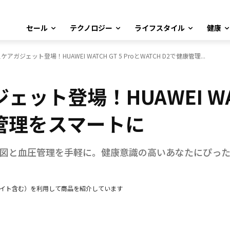
セール
テクノロジー
ライフスタイル
健康
アガジェット登場！HUAWEI WATCH GT 5 ProとWATCH D2で健康管理...
ト登場！HUAWEI WATC
康管理をスマートに
心電図と血圧管理を手軽に。健康意識の高いあなたにぴっ
エイト含む）を利用して商品を紹介しています
Facebook
X
LINE
Pinterest