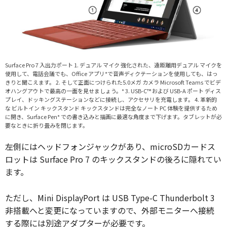
Surface Pro 7 入出力ポート 1. デュアル マイク 強化された、遠距離用デュアル マイクを
使用して、電話会議でも、Office アプリ*で音声ディクテーションを使用しても、はっ
きりと聞こえます。 2. そして正面につけられた5.0メガ カメラ Microsoft Teams でビデ
オハングアウトで最高の一面を見せましょう。* 3. USB-C™ および USB-A ポート ディス
プレイ、ドッキングステーションなどに接続し、アクセサリを充電します。 4. 革新的
な ビルトイン キックスタンド キックスタンドは完全なノート PC 体験を提供するため
に開き、Surface Pen* での書き込みと描画に最適な角度まで下げます。タブレットが必
要なときに折り畳みを閉じます。
左側にはヘッドフォンジャックがあり、microSDカードス
ロットは Surface Pro 7 のキックスタンドの後ろに隠れてい
ます。
ただし、Mini DisplayPort は USB Type-C Thunderbolt 3
非搭載へと変更になっていますので、外部モニターへ接続
する際には別途アダプターが必要です。