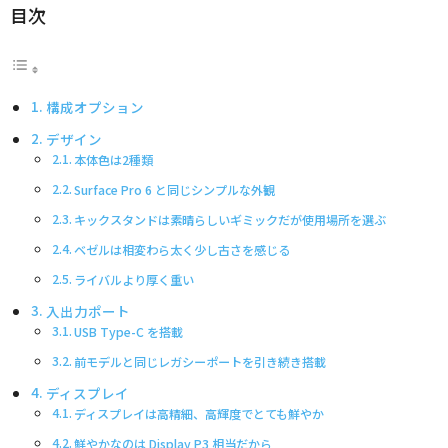
目次
構成オプション
デザイン
本体色は2種類
Surface Pro 6 と同じシンプルな外観
キックスタンドは素晴らしいギミックだが使用場所を選ぶ
ベゼルは相変わら太く少し古さを感じる
ライバルより厚く重い
入出力ポート
USB Type-C を搭載
前モデルと同じレガシーポートを引き続き搭載
ディスプレイ
ディスプレイは高精細、高輝度でとても鮮やか
鮮やかなのは Display P3 相当だから