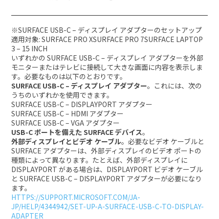
※SURFACE USB-C – ディスプレイ アダプターのセットアップ
適用対象:
SURFACE PRO X
SURFACE PRO 7
SURFACE LAPTOP
3 – 15 INCH
いずれかの SURFACE USB-C – ディスプレイ アダプターを外部
モニターまたはテレビに接続して大きな画面に内容を表示しま
す。必要なものは以下のとおりです。
SURFACE USB-C – ディスプレイ アダプター
。これには、次の
うちのいずれかを使用できます。
SURFACE USB-C – DISPLAYPORT アダプター
SURFACE USB-C – HDMI アダプター
SURFACE USB-C – VGA アダプター
USB-C ポートを備えた SURFACE デバイス
。
外部ディスプレイとビデオ ケーブル
。必要なビデオ ケーブルと
SURFACE アダプターは、外部ディスプレイのビデオ ポートの
種類によって異なります。たとえば、外部ディスプレイに
DISPLAYPORT がある場合は、DISPLAYPORT ビデオ ケーブル
と SURFACE USB-C – DISPLAYPORT アダプターが必要になり
ます。
HTTPS://SUPPORT.MICROSOFT.COM/JA-
JP/HELP/4344942/SET-UP-A-SURFACE-USB-C-TO-DISPLAY-
ADAPTER