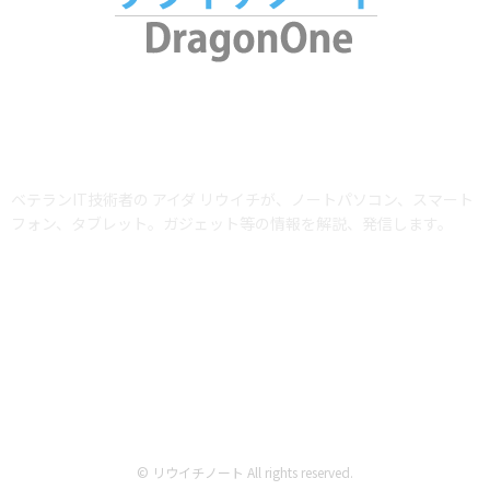
ABOUT US
ベテランIT技術者の アイダ リウイチが、ノートパソコン、スマート
フォン、タブレット。ガジェット等の情報を解説、発信します。
当サイトではアフィリエイトプログラム（Amazonアソシエイト含む）を利用
して商品を紹介しています。AmazonおよびAmazon ロゴは、Amazon.com,
Inc. またはその関連会社の商標です。
© リウイチノート All rights reserved.