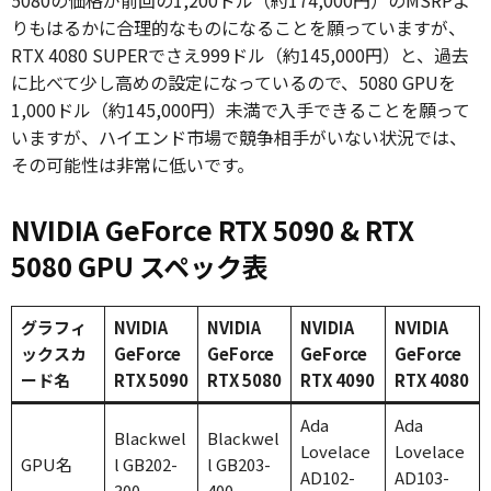
5080の価格が前回の1,200ドル（約174,000円）のMSRPよ
りもはるかに合理的なものになることを願っていますが、
RTX 4080 SUPERでさえ999ドル（約145,000円）と、過去
に比べて少し高めの設定になっているので、5080 GPUを
1,000ドル（約145,000円）未満で入手できることを願って
いますが、ハイエンド市場で競争相手がいない状況では、
その可能性は非常に低いです。
NVIDIA GeForce RTX 5090 & RTX
5080 GPU スペック表
グラフィ
NVIDIA
NVIDIA
NVIDIA
NVIDIA
ックスカ
GeForce
GeForce
GeForce
GeForce
ード名
RTX 5090
RTX 5080
RTX 4090
RTX 4080
Ada
Ada
Blackwel
Blackwel
Lovelace
Lovelace
GPU名
l GB202-
l GB203-
AD102-
AD103-
300
400