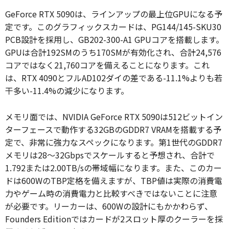
GeForce RTX 5090は、ラインアップの最上位GPUになる予
定です。このグラフィックスカードは、PG144/145-SKU30
PCB設計を採用し、GB202-300-A1 GPUコアを搭載します。
GPUは合計192SMのうち170SMが有効化され、合計24,576
コアではなく21,760コアを備えることになります。これ
は、RTX 4090とフルAD102ダイの差である-11.1%よりも若
干多い-11.4%の減少になります。
メモリ面では、NVIDIA GeForce RTX 5090は512ビットイン
ターフェースで動作する32GBのGDDR7 VRAMを搭載する予
定で、非常に強力なスペックになります。第1世代のGDDR7
メモリは28～32Gbpsでスケールすると予想され、合計で
1.792または2.00TB/sの帯域幅になります。また、このカー
ドは600WのTBP定格を備えますが、TBP値は実際の消費電
力やゲーム時の消費電力と比較すべきではないことに注意
が必要です。リーカーは、600Wの設計にもかかわらず、
Founders Editionではカードが2スロット厚のクーラーを採