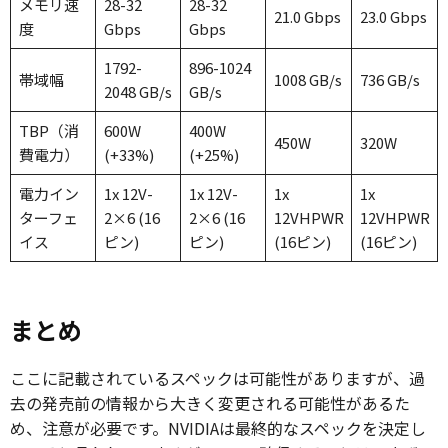
メモリ速
28-32
28-32
21.0 Gbps
23.0 Gbps
度
Gbps
Gbps
1792-
896-1024
帯域幅
1008 GB/s
736 GB/s
2048 GB/s
GB/s
TBP（消
600W
400W
450W
320W
費電力）
(+33%)
(+25%)
電力イン
1x 12V-
1x 12V-
1x
1x
ターフェ
2×6 (16
2×6 (16
12VHPWR
12VHPWR
イス
ピン)
ピン)
(16ピン)
(16ピン)
まとめ
ここに記載されているスペックは可能性がありますが、過
去の発売前の情報から大きく変更される可能性があるた
め、注意が必要です。NVIDIAは最終的なスペックを決定し