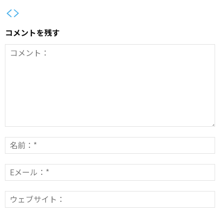
コメントを残す
コ
メ
ン
E
*
ト：