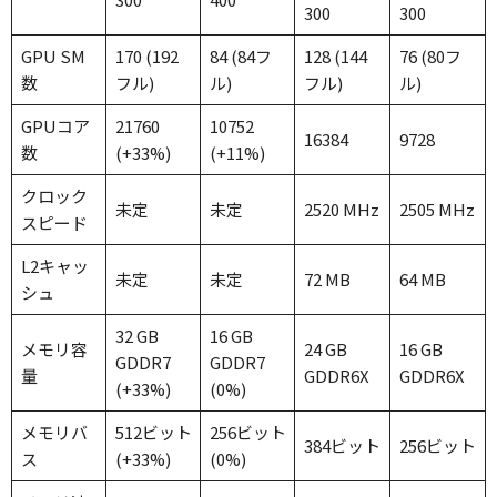
300
300
GPU SM
170 (192
84 (84フ
128 (144
76 (80フ
数
フル)
ル)
フル)
ル)
GPUコア
21760
10752
16384
9728
数
(+33%)
(+11%)
クロック
未定
未定
2520 MHz
2505 MHz
スピード
L2キャッ
未定
未定
72 MB
64 MB
シュ
32 GB
16 GB
メモリ容
24 GB
16 GB
GDDR7
GDDR7
量
GDDR6X
GDDR6X
(+33%)
(0%)
メモリバ
512ビット
256ビット
384ビット
256ビット
ス
(+33%)
(0%)