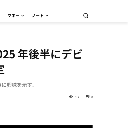
マネー
ノート
が 2025 年後半にデビ
定
も採用に興味を示す。
717
0