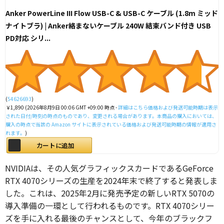
Anker PowerLine III Flow USB-C & USB-C ケーブル (1.8m ミッド
ナイトブラ) | Anker絡まないケーブル 240W 結束バンド付き USB
PD対応 シリ...
(
54626693
)
￥1,890
(2026年8月9日 00:06 GMT +09:00 時点 -
詳細はこちら
価格および発送可能時期は表示
された日付/時刻の時点のものであり、変更される場合があります。本商品の購入においては、
購入の時点で当該の Amazon サイトに表示されている価格および発送可能時期の情報が適用さ
れます。
)
カートに追加
NVIDIAは、その人気グラフィックスカードであるGeForce
RTX 4070シリーズの生産を2024年末で終了すると発表しま
した。これは、2025年2月に発売予定の新しいRTX 5070の
導入準備の一環として行われるものです。RTX 4070シリー
ズを手に入れる最後のチャンスとして、今年のブラックフ