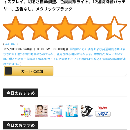
ィスプレイ、明るさ自動調整、色調調節ライト、12週間持続バッテ
リー、広告なし、メタリックブラック
(
5445060
)
￥27,980
(2026年8月9日 00:06 GMT +09:00 時点 -
詳細はこちら
価格および発送可能時期は表
示された日付/時刻の時点のものであり、変更される場合があります。本商品の購入において
は、購入の時点で当該の Amazon サイトに表示されている価格および発送可能時期の情報が適
用されます。
)
カートに追加
今日のおすすめ
今日のおすすめ