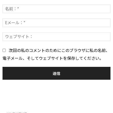
コ
メ
ン
E
*
ト：
*
次回の私のコメントのためにこのブラウザに私の名前、
電子メール、そしてウェブサイトを保存してください。
おすすめ
14インチゲーミングノートPC5選：人気モデルの特...