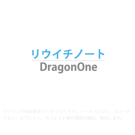
アプリ
34
腕時計
25
ABOUT US
ベテランIT技術者の アイダ リウイチが、ノートパソコン、スマート
フォン、タブレット。ガジェット等の情報を解説、発信します。