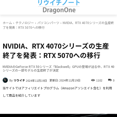
ホーム
テクノロジー
パソコンパーツ
NVIDIA、RTX 4070シリーズの生産終
了を発表：RTX 5070への移行
パソコンパーツ
未分類
NVIDIA、RTX 4070シリーズの生産
終了を発表：RTX 5070への移行
NVIDIAのGeForce RTX 50シリーズ「Blackwell」GPUの登場が迫る中、RTX 40
シリーズの一部モデルの生産終了が決定
By
リウイチ
更新日:
2024年11月19日
1102
0
2024年11月19日
当サイトではアフィリエイトプログラム（Amazonアソシエイト含む）を利用
して商品を紹介しています
Facebook
X
LINE
Pinterest