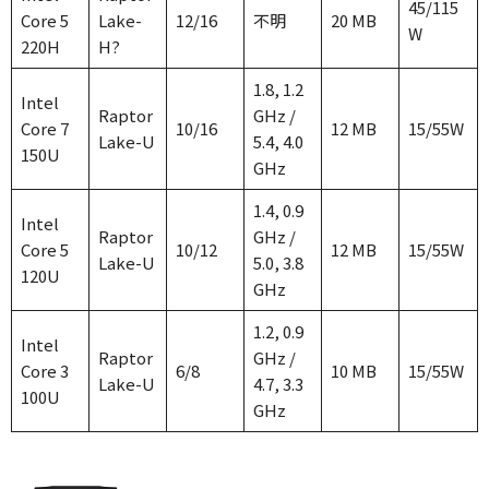
45/115
Core 5
Lake-
12/16
不明
20 MB
W
220H
H?
1.8, 1.2
Intel
Raptor
GHz /
Core 7
10/16
12 MB
15/55W
Lake-U
5.4, 4.0
150U
GHz
1.4, 0.9
Intel
Raptor
GHz /
Core 5
10/12
12 MB
15/55W
Lake-U
5.0, 3.8
120U
GHz
1.2, 0.9
Intel
Raptor
GHz /
Core 3
6/8
10 MB
15/55W
Lake-U
4.7, 3.3
100U
GHz