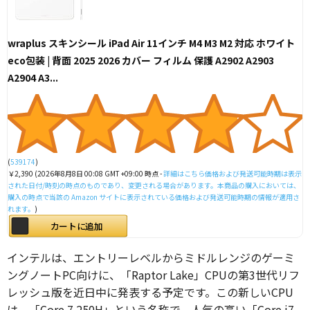
wraplus スキンシール iPad Air 11インチ M4 M3 M2 対応 ホワイト
eco包装 | 背面 2025 2026 カバー フィルム 保護 A2902 A2903
A2904 A3...
(
539174
)
￥2,390
(2026年8月8日 00:08 GMT +09:00 時点 -
詳細はこちら
価格および発送可能時期は表示
された日付/時刻の時点のものであり、変更される場合があります。本商品の購入においては、
購入の時点で当該の Amazon サイトに表示されている価格および発送可能時期の情報が適用さ
れます。
)
カートに追加
インテルは、エントリーレベルからミドルレンジのゲーミ
ングノートPC向けに、「Raptor Lake」CPUの第3世代リフ
レッシュ版を近日中に発表する予定です。この新しいCPU
は、「Core 7 250H」という名称で、人気の高い「Core i7-