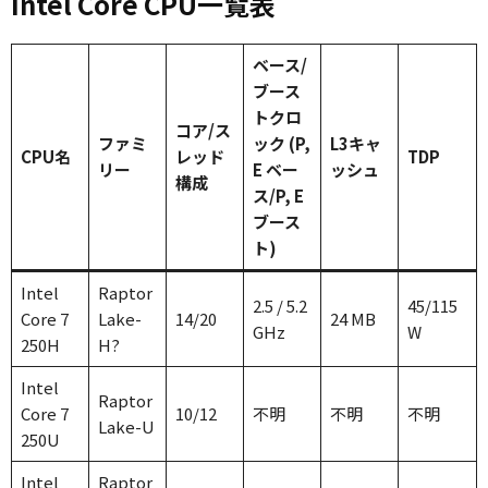
Intel Core CPU一覧表
ベース/
ブース
トクロ
コア/ス
ファミ
ック (P,
L3キャ
CPU名
レッド
TDP
リー
E ベー
ッシュ
構成
ス/P, E
ブース
ト)
Intel
Raptor
2.5 / 5.2
45/115
Core 7
Lake-
14/20
24 MB
GHz
W
250H
H?
Intel
Raptor
Core 7
10/12
不明
不明
不明
Lake-U
250U
Intel
Raptor