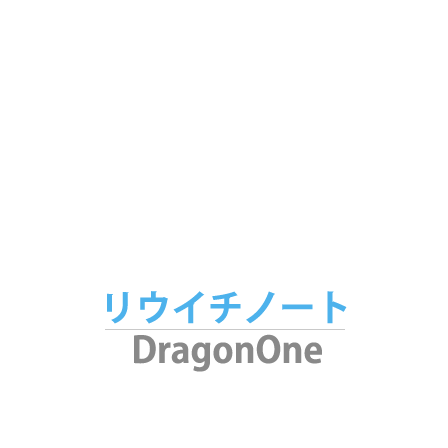
パソコンパーツ
146
パソコン
103
スマートフォン・タブレット
89
ノート
65
家電
53
アプリ
34
腕時計
25