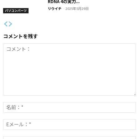
RDNA 4の実力...
リウイチ
-
2025年5月29日
パソコンパーツ
コメントを残す
コ
メ
ン
E
*
ト：