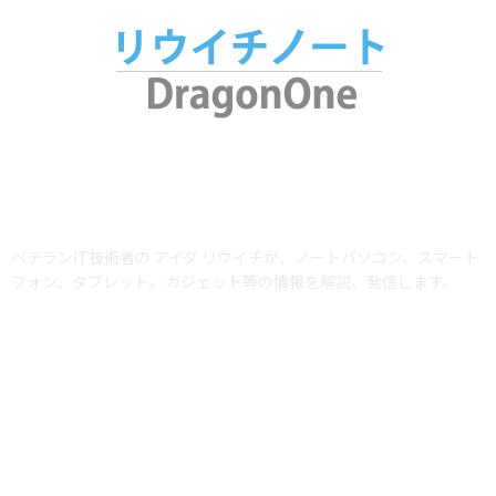
ABOUT US
ベテランIT技術者の アイダ リウイチが、ノートパソコン、スマート
フォン、タブレット。ガジェット等の情報を解説、発信します。
当サイトではアフィリエイトプログラム（Amazonアソシエイト含む）を利用
して商品を紹介しています。AmazonおよびAmazon ロゴは、Amazon.com,
Inc. またはその関連会社の商標です。